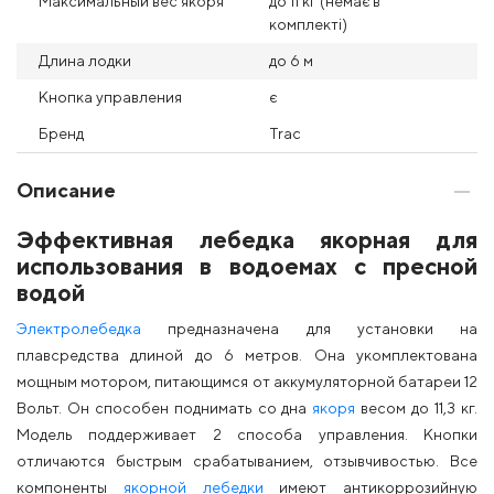
Максимальный вес якоря
до 11 кг (немає в
комплекті)
Длина лодки
до 6 м
Кнопка управления
є
Бренд
Trac
Описание
Эффективная лебедка якорная для
использования в водоемах с пресной
водой
Электролебедка
предназначена для установки на
плавсредства длиной до 6 метров. Она укомплектована
мощным мотором, питающимся от аккумуляторной батареи 12
Вольт. Он способен поднимать со дна
якоря
весом до 11,3 кг.
Модель поддерживает 2 способа управления. Кнопки
отличаются быстрым срабатыванием, отзывчивостью. Все
компоненты
якорной лебедки
имеют антикоррозийную