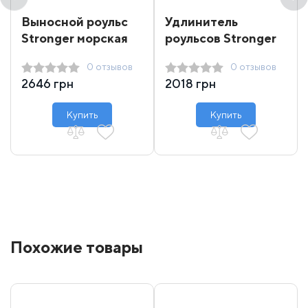
Выносной роульс
Удлинитель
Stronger морская
роульсов Stronger
серия
для скрытой
0 отзывов
0 отзывов
установки лебедки
2646 грн
2018 грн
Купить
Купить
Похожие товары