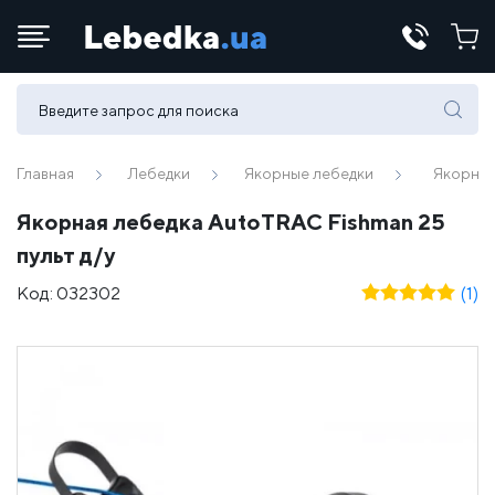
Телефоны:
(067) 430 82-15
Главная
Лебедки
Якорные лебедки
Якорная
Якорная лебедка AutoTRAC Fishman 25
E-mail:
пульт д/у
office@lebedka.ua
Код:
032302
(1)