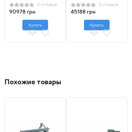
0 отзывов
0 отзывов
высоте 1425-2700
90978 грн
45188 грн
кг 1950 мм
Купить
Купить
Похожие товары