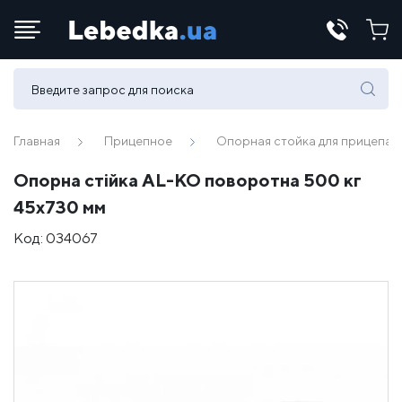
Телефоны:
(067) 430 82-15
Главная
Прицепное
Опорная стойка для прицепа
Опорна стійка AL-KO поворотна 500 кг
E-mail:
45х730 мм
office@lebedka.ua
Код:
034067