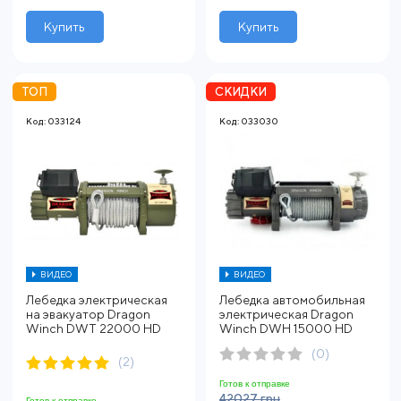
Купить
Купить
ТОП
СКИДКИ
Код: 033124
Код: 033030
ВИДЕО
ВИДЕО
Лебедка электрическая
Лебедка автомобильная
на эвакуатор Dragon
электрическая Dragon
Winch DWT 22000 HD
Winch DWH 15000 HD
(0)
(2)
Готов к отправке
42027 грн
Готов к отправке