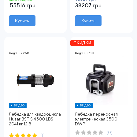
55516 грн
38207 грн
Купить
Купить
СКИДКИ
Код: 032960
Код: 033633
ВИДЕО
ВИДЕО
Лебедка для квадроцикла
Лебедка переносная
Husar BST S 4500 LBS
электрическая 3500
2041 кг 12 В
DWP
(0)
(1)