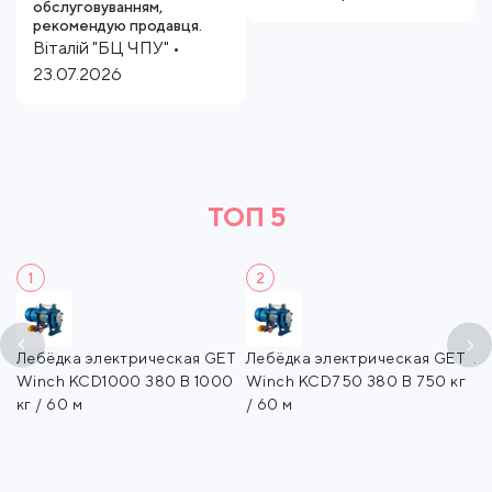
обслуговуванням,
рекомендую продавця.
Віталій "БЦ ЧПУ" •
23.07.2026
ТОП 5
1
2
T
Лебёдка электрическая GET
Лебёдка электрическая GET
Л
кг
Winch KCD1000 380 В 1000
Winch KCD750 380 В 750 кг
W
кг / 60 м
/ 60 м
/ 