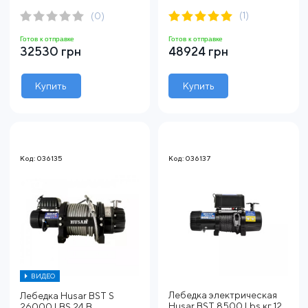
(1)
(0)
Готов к отправке
Готов к отправке
32530 грн
48924 грн
Купить
Купить
Код: 036135
Код: 036137
ВИДЕО
Лебедка электрическая
Лебедка Husar BST S
Husar BST 8500 Lbs кг 12
26000 LBS 24 В