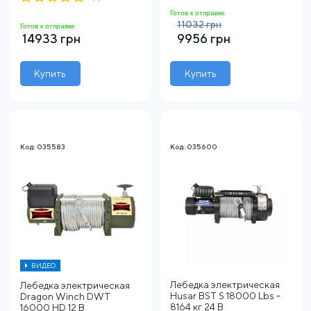
Готов к отправке
11032 грн
Готов к отправке
14933 грн
9956 грн
Купить
Купить
Код: 035583
Код: 035600
ВИДЕО
Лебедка электрическая
Лебедка электрическая
Husar BST S 18000 Lbs -
Dragon Winch DWT
8164 кг 24 В
16000 HD 12 В