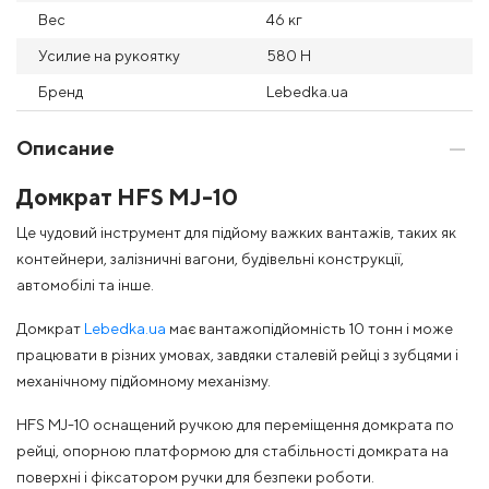
Вес
46 кг
Усилие на рукоятку
580 Н
Бренд
Lebedka.ua
Описание
Домкрат HFS MJ-10
Це чудовий інструмент для підйому важких вантажів, таких як
контейнери, залізничні вагони, будівельні конструкції,
автомобілі та інше.
Домкрат
Lebedka.ua
має вантажопідйомність 10 тонн і може
працювати в різних умовах, завдяки сталевій рейці з зубцями і
механічному підйомному механізму.
HFS MJ-10 оснащений ручкою для переміщення домкрата по
рейці, опорною платформою для стабільності домкрата на
поверхні і фіксатором ручки для безпеки роботи.