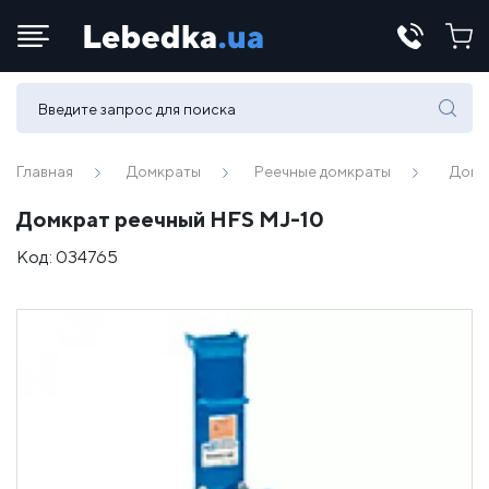
Телефоны:
(067) 430 82-15
Главная
Домкраты
Реечные домкраты
Домк
Домкрат реечный HFS MJ-10
E-mail:
Код:
034765
office@lebedka.ua