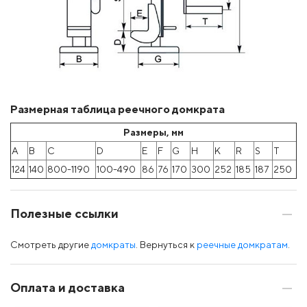
Размерная таблица реечного домкрата
Размеры, мм
A
B
C
D
E
F
G
H
K
R
S
T
124
140
800-1190
100-490
86
76
170
300
252
185
187
250
Полезные ссылки
Смотреть другие
домкраты
. Вернуться к
реечные домкратам
.
Оплата и доставка