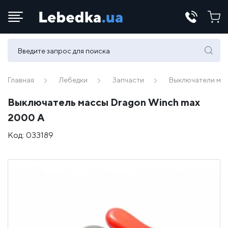
Телефоны:
(067) 430 82-15
Главная
Лебедки
Запчасти
Выключатели ма
Выключатель массы Dragon Winch max
E-mail:
2000 A
office@lebedka.ua
Код:
033189