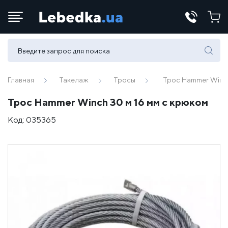
Телефоны:
(067) 430 82-15
Главная
Такелаж
Тросы
Трос Hammer Winch
Трос Hammer Winch 30 м 16 мм с крюком
E-mail:
Код:
035365
office@lebedka.ua