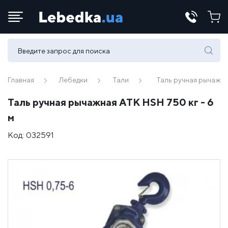
Телефоны:
(067) 430 82-15
Главная
Лебедки
Тали
Таль ручная рычажна
Таль ручная рычажная АТК HSH 750 кг - 6
E-mail:
м
office@lebedka.ua
Код:
032591