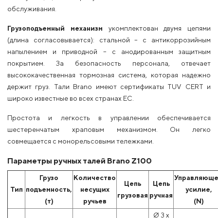
обслуживания.
Грузоподъемный механизм
укомплектован двумя цепями
(длина согласовывается): стальной – с антикоррозийным
напылением и приводной – с анодированным защитным
покрытием. За безопасность персонала, отвечает
высококачественная тормозная система, которая надежно
держит груз. Тали Brano имеют сертификаты TUV CERT и
широко известные во всех странах ЕС.
Простота и легкость в управлении обеспечивается
шестеренчатым храповым механизмом. Он легко
совмещается с монорельсовыми тележками.
Параметры ручных талей Brano Z100
Грузо
Количество
Управляющ
Цепь
Цепь
Тип
подъемность,
несущих
усилие,
грузовая
ручная
(т)
ручьев
(N)
Ø 3 x