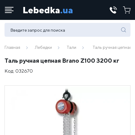
Телефоны:
(067) 430 82-15
Главная
Лебедки
Тали
Таль ручная цепная 
Таль ручная цепная Brano Z100 3200 кг
E-mail:
Код:
032670
office@lebedka.ua