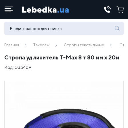
Телефоны:
(067) 430 82-15
Главная
Такелаж
Стропы текстильные
Стро
Стропа удлинитель T-Max 8 т 80 мм х 20м
E-mail:
Код:
035469
office@lebedka.ua