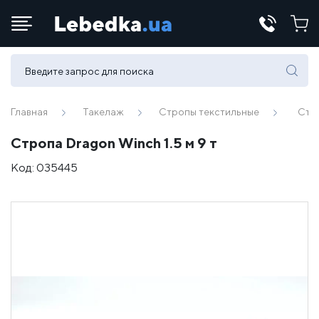
Телефоны:
(067) 430 82-15
Главная
Такелаж
Стропы текстильные
Стро
Стропа Dragon Winch 1.5 м 9 т
E-mail:
Код:
035445
office@lebedka.ua