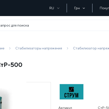
RU
Грн
Поку
ние
Стабилизаторы напряжения
Стабилизатор напря
СтР-500
Артикул
СтР-5