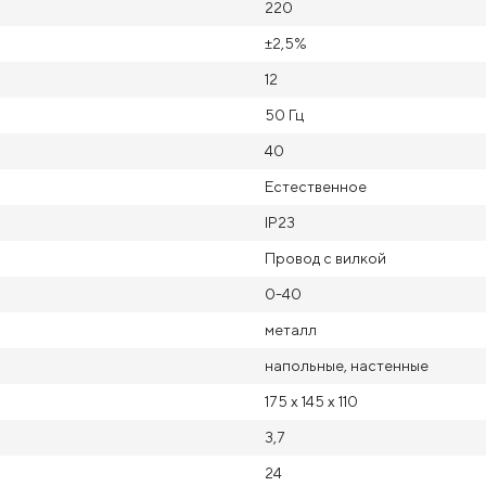
220
±2,5%
12
50 Гц
40
Естественное
IP23
Провод с вилкой
0-40
металл
напольные, настенные
175 x 145 x 110
3,7
24