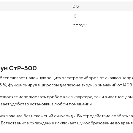
0,8
10
СТРУМ
рум СтР-500
еспечивает надежную защиту электроприборов от скачков напря
 %, функционируя в широгом диапазоне входных значений от 140В
зволяет использовать прибор как в квартире, так и в частном до
вает удобство установки в любом помещении.
реключение без искажений синусоиды. Быстродействие срабатыван
. Естественное охлаждение исключает шумообразование во время