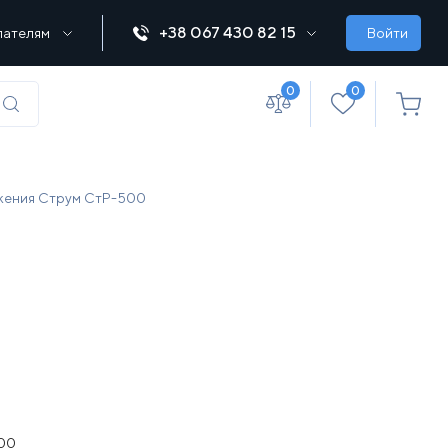
+38 067 430 82 15
пателям
Войти
0
0
(067) 430 82-15
жения Струм СтР-500
office@lebedka.ua
00