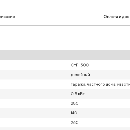
писание
Оплата и дос
СтР-500
релейный
гаража, частного дома, кварт
0.5 кВт
280
140
260