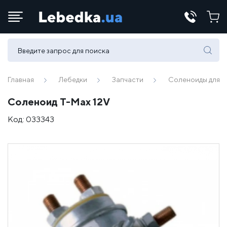
Телефоны:
(067) 430 82-15
Главная
Лебедки
Запчасти
Соленоиды для л
Соленоид T-Max 12V
E-mail:
Код:
033343
office@lebedka.ua