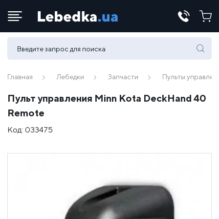
Телефоны:
(067) 430 82-15
Главная
Лебедки
Запчасти
Пульты управлен
Пульт управления Minn Kota DeckHand 40
E-mail:
Remote
office@lebedka.ua
Код:
033475