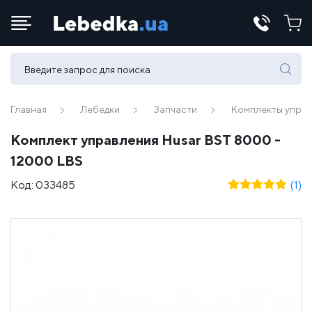
Телефоны:
(067) 430 82-15
Главная
Лебедки
Запчасти
Комплекты упра
Комплект управления Husar BST 8000 -
E-mail:
12000 LBS
office@lebedka.ua
Код:
033485
(1)