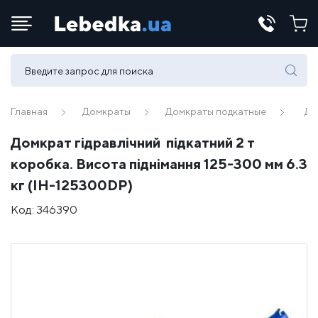
Телефоны:
(067) 430 82-15
Главная
Домкраты
Домкраты подкатные
До
Домкрат гідравлічний підкатний 2 т
E-mail:
коробка. Висота піднімання 125-300 мм 6.3
office@lebedka.ua
кг (IH-125300DP)
Код:
346390