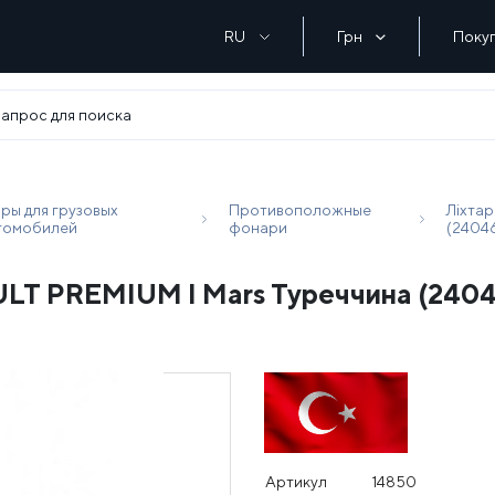
RU
Грн
Поку
ры для грузовых
Противоположные
Ліхта
томобилей
фонари
(2404
ULT PREMIUM I Mars Туреччина (240
Артикул
14850