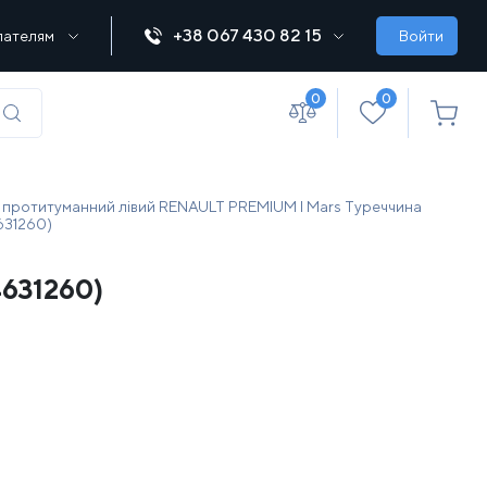
+38 067 430 82 15
пателям
Войти
0
0
(067) 430 82-15
р протитуманний лівий RENAULT PREMIUM I Mars Туреччина
631260)
4631260)
office@lebedka.ua