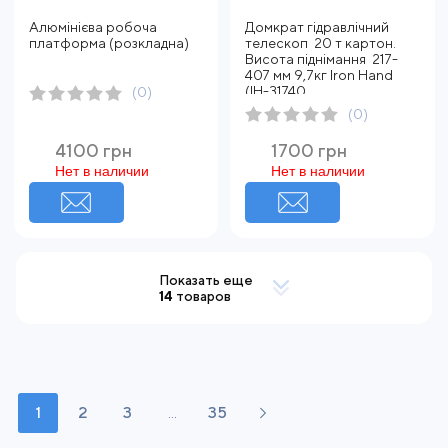
Алюмінієва робоча
Домкрат гідравлічний
платформа (розкладна)
телескоп 20 т картон.
Висота піднімання 217-
407 мм 9,7кг Iron Hand
(IH-31740
(0)
(0)
4100 грн
1700 грн
Нет в наличии
Нет в наличии
Показать еще
14
товаров
1
2
3
...
35