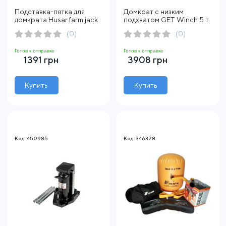
Подставка-пятка для
Домкрат с низким
домкрата Husar farm jack
подхватом GET Winch 5 т
(0)
(0)
Готов к отправке
Готов к отправке
1391 грн
3908 грн
Купить
Купить
Код: 450985
Код: 346378