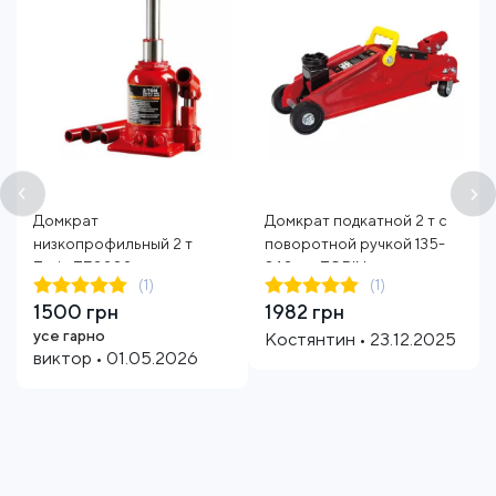
Домкрат
Домкрат подкатной 2 т с
низкопрофильный 2 т
поворотной ручкой 135-
Torin TF0202
340 мм TORIN
(1)
(1)
двухштоковый
1500 грн
1982 грн
усе гарно
Костянтин • 23.12.2025
виктор • 01.05.2026