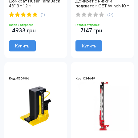
Домкрат Husar Farm Jack
Домкрат с низким
48" 3 т 1.2 м
подхватом GET Winch 10 т
(1)
(0)
Готов к отправке
Готов к отправке
4933 грн
7147 грн
Купить
Купить
Код: 450986
Код: 034649