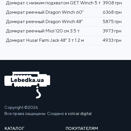
Домкрат с низким подхватом GET Winch 5 т
3908 грн
Домкрат реечный Dragon Winch 60"
6368 грн
Домкрат реечный Dragon Winch 48"
5875 грн
Домкрат реечный Miol 120 см 3.5 т
3973 грн
Домкрат Husar Farm Jack 48" 3 т 1.2 м
4933 грн
Copyright ©2026
Все права защищены. Создано в
volcar.digital
КАТАЛОГ
ПОКУПАТЕЛЯМ