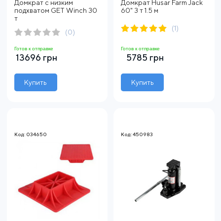
Домкрат с низким
Домкрат Husar Farm Jack
подхватом GET Winch 30
60" 3 т 1.5 м
т
(1)
(0)
Готов к отправке
Готов к отправке
13696 грн
5785 грн
Купить
Купить
Код: 034650
Код: 450983