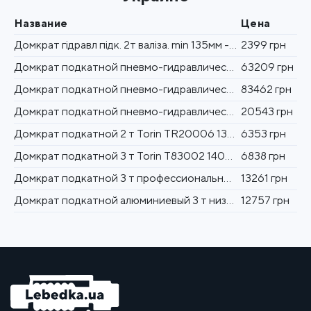
Название
Цена
Домкрат гідравл підк. 2т валіза. min 135мм - max 340мм( пов.ручка (DP-135340K)
2399 грн
Домкрат подкатной пневмо-гидравлический 50/25 т Torin TRA50-2A с доп вставками
63209 грн
Домкрат подкатной пневмо-гидравлический 40/20/10 т Torin TRA40-3AL с доп вставками
83462 грн
Домкрат подкатной пневмо-гидравлический 22 т Torin TQ22001
20543 грн
Домкрат подкатной 2 т Torin TR20006 130-535 мм усиленная конструкция
6353 грн
Домкрат подкатной 3 т Torin T83002 140-520 мм
6838 грн
Домкрат подкатной 3 т профессиональный с двойной помпой 98-770 мм
13261 грн
Домкрат подкатной алюминиевый 3 т низкопрофильный 98-480 мм TORIN
12757 грн