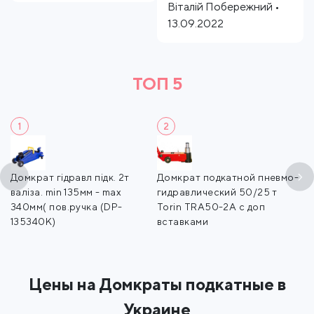
Віталій Побережний •
13.09.2022
ТОП 5
1
2
in
Домкрат гідравл підк. 2т
Домкрат подкатной пневмо-
Д
валіза. min 135мм - max
гидравлический 50/25 т
г
340мм( пов.ручка (DP-
Torin TRA50-2A с доп
T
135340K)
вставками
в
Цены на Домкраты подкатные в
Украине