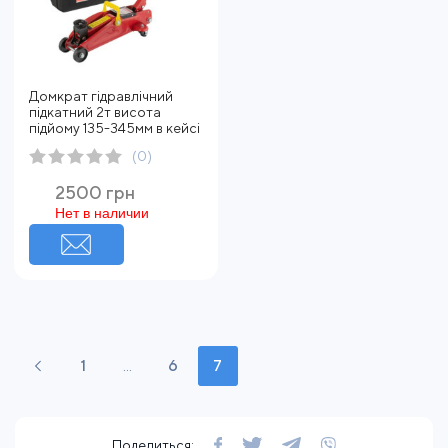
Домкрат гідравлічний
підкатний 2т висота
підйому 135-345мм в кейсі
(0)
2500 грн
Нет в наличии
1
...
6
7
Поделиться: