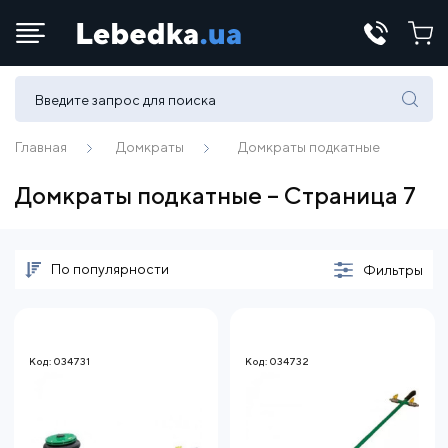
Телефоны:
(067) 430 82-15
Главная
Домкраты
Домкраты подкатные
Домкраты подкатные – Страница 7
E-mail:
office@lebedka.ua
По популярности
Фильтры
Код: 034731
Код: 034732