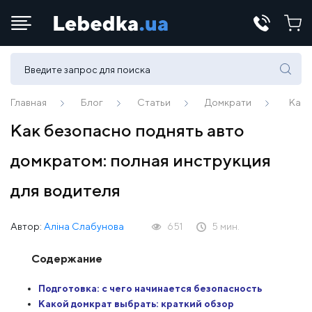
Телефоны:
(067) 430 82-15
Главная
Блог
Статьи
Домкрати
Как 
Как безопасно поднять авто
E-mail:
домкратом: полная инструкция
office@lebedka.ua
для водителя
Автор:
Аліна Слабунова
651
5 мин.
Содержание
Подготовка: с чего начинается безопасность
Какой домкрат выбрать: краткий обзор