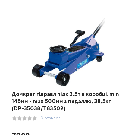
Домкрат гідравл підк 3,5т в коробці. min
145мм - max 500мм з педаллю, 38,5кг
(DP-35038/Т83502)
0 отзывов